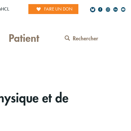
mHCL
FAIRE UN DON
Social
Patient
Network
Rechercher
Contact
Menu
hysique et de