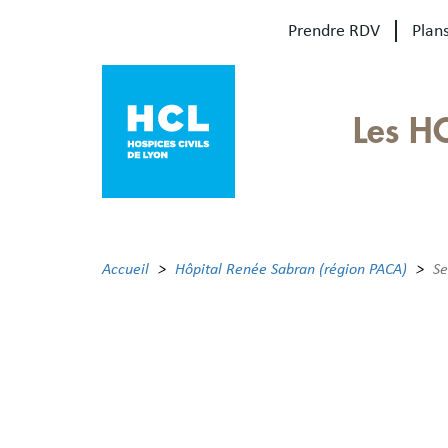
Aller
Prendre RDV
Plans
au
contenu
principal
Our
Les H
sites
Main
menu
Accueil
Hôpital Renée Sabran (région PACA)
Se