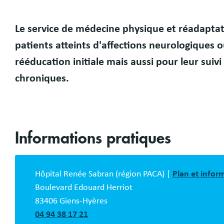
Le service de médecine physique et réadapta
Présentation
patients atteints d'affections neurologiques
rééducation initiale mais aussi pour leur suivi
chroniques.
Informations pratiques
Bloc
description
Hôpital Renée Sabran (région PACA) |
Plan et infor
Boulevard Edouard Herriot
83406 Giens-Hyères
04 94 38 17 21