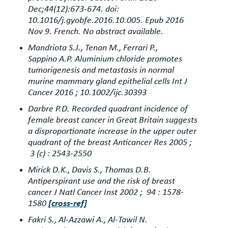
Dec;44(12):673-674. doi:
10.1016/j.gyobfe.2016.10.005. Epub 2016
Nov 9. French. No abstract available.
Mandriota S.J., Tenan M., Ferrari P.,
Sappino A.P. Aluminium chloride promotes
tumorigenesis and metastasis in normal
murine mammary gland epithelial cells Int J
Cancer 2016 ; 10.1002/ijc.30393
Darbre P.D. Recorded quadrant incidence of
female breast cancer in Great Britain suggests
a disproportionate increase in the upper outer
quadrant of the breast Anticancer Res 2005 ;
3 (c) : 2543-2550
Mirick D.K., Davis S., Thomas D.B.
Antiperspirant use and the risk of breast
cancer J Natl Cancer Inst 2002 ; 94 : 1578-
1580
[cross-ref]
Fakri S., Al-Azzawi A., Al-Tawil N.