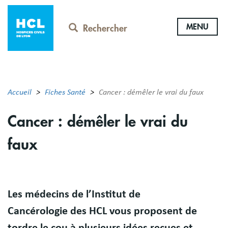
Aller
au
MENU
contenu
Rechercher
principal
Accueil
Fiches Santé
Cancer : démêler le vrai du faux
Cancer : démêler le vrai du
faux
Résumé
Les médecins de l’Institut de
Cancérologie des HCL vous proposent de
tordre le cou à plusieurs idées reçues et