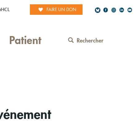
mHCL
FAIRE UN DON
Social
Patient
Network
Rechercher
Contact
Menu
événement