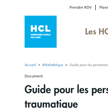
Aller
Prendre RDV
Plans
au
contenu
principal
Our
Les H
sites
Main
menu
Accueil
Médiathèque
Guide pour les personne
Document
Guide pour les per
traumatique