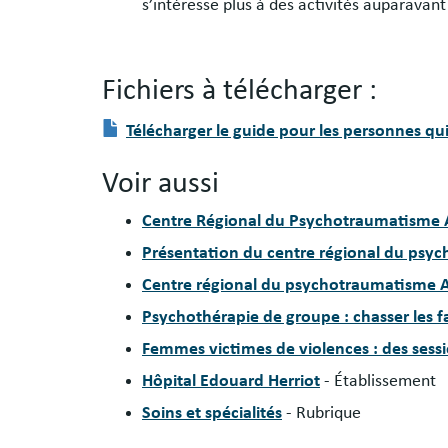
s’intéresse plus à des activités auparavan
Fichiers à télécharger :
Fichier(s)
Document
Télécharger le guide pour les personnes 
à
télécharger
Voir aussi
:
Centre Régional du Psychotraumatisme
Présentation du centre régional du ps
Centre régional du psychotraumatisme A
Psychothérapie de groupe : chasser les 
Femmes victimes de violences : des sessio
Hôpital Edouard Herriot
- Établissement
Soins et spécialités
- Rubrique