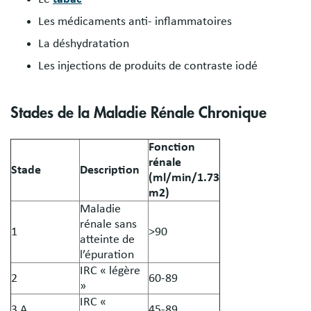
Les médicaments anti- inflammatoires
La déshydratation
Les injections de produits de contraste iodé
Stades de la Maladie Rénale Chronique
Fonction
rénale
Stade
Description
(ml/min/1.73
m2)
Maladie
rénale sans
1
>90
atteinte de
l’épuration
IRC « légère
2
60-89
»
IRC «
3 A
45-89