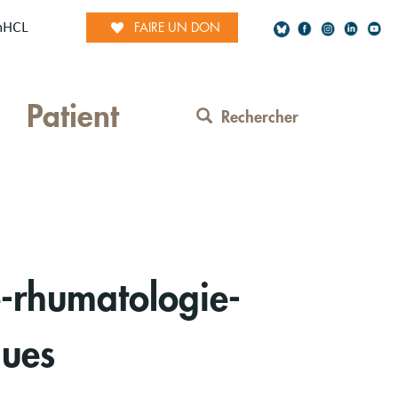
mHCL
FAIRE UN DON
Social
Patient
Network
Rechercher
Contact
Menu
e-rhumatologie-
ques