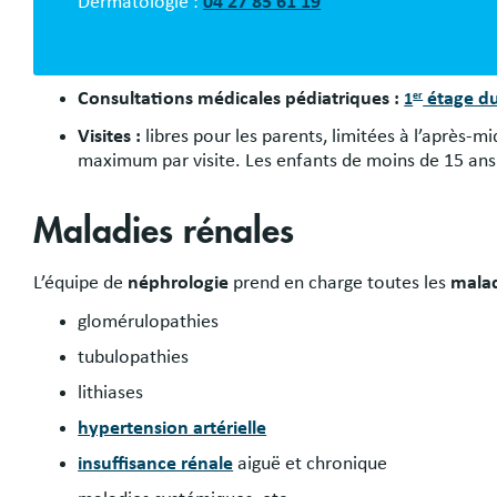
Dermatologie :
04 27 85 61 19
Consultations médicales pédiatriques :
étage d
1
er
Visites :
libres pour les parents, limitées à l’après-m
maximum par visite. Les enfants de moins de 15 ans 
Maladies rénales
L’équipe de
néphrologie
prend en charge toutes les
malad
glomérulopathies
tubulopathies
lithiases
hypertension artérielle
insuffisance rénale
aiguë et chronique