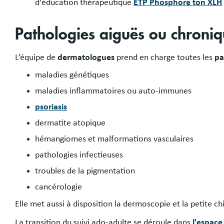
d'éducation thérapeutique
ETP Phosphore ton XLH
Pathologies aiguës ou chroniq
L’équipe de
dermatologues
prend en charge toutes les
pa
maladies génétiques
maladies inflammatoires ou auto-immunes
psoriasis
dermatite atopique
hémangiomes et malformations vasculaires
pathologies infectieuses
troubles de la pigmentation
cancérologie
Elle met aussi à disposition la dermoscopie et la petite chi
La transition du suivi ado-adulte se déroule dans
l'espace