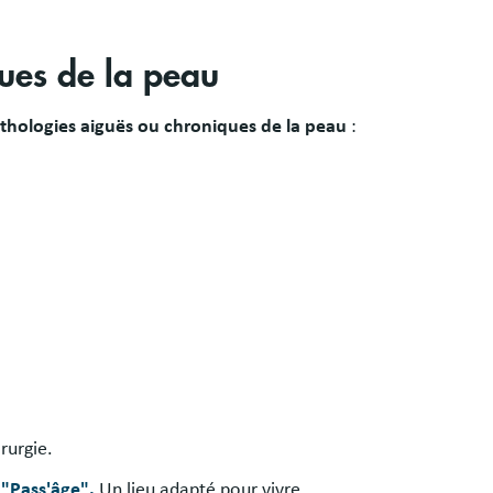
ues de la peau
thologies aiguës ou chroniques de la peau
:
rurgie.
 "Pass'âge".
Un lieu adapté pour vivre