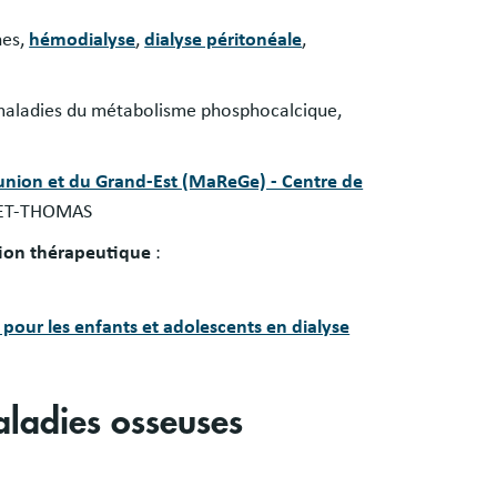
nes,
hémodialyse
,
dialyse péritonéale
,
es maladies du métabolisme phosphocalcique,
éunion et du Grand-Est (MaReGe) - Centre de
LET-THOMAS
ion thérapeutique
:
our les enfants et adolescents en dialyse
aladies osseuses