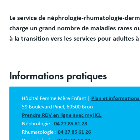
Le service de néphrologie-rhumatologie-derm
Présentation
charge un grand nombre de maladies rares o
à la transition vers les services pour adultes à
Informations pratiques
Bloc
description
Hôpital Femme Mère Enfant |
Plan et informations
59 Boulevard Pinel, 69500 Bron
Prendre RDV en ligne avec myHCL
Néphrologie :
04 27 85 61 28
Rhumatologie :
04 27 85 61 26