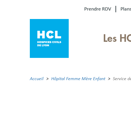
Aller
Prendre RDV
Plans
au
contenu
principal
Our
Les H
sites
Main
menu
Accueil
Hôpital Femme Mère Enfant
Service d