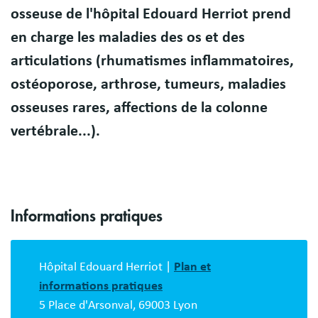
Présentation
osseuse de l'hôpital Edouard Herriot prend
en charge les
maladies des os et des
articulations
(rhumatismes inflammatoires,
ostéoporose, arthrose, tumeurs, maladies
osseuses rares, affections de la colonne
vertébrale...).
Informations pratiques
Bloc
description
Hôpital Edouard Herriot |
Plan et
informations pratiques
5 Place d'Arsonval, 69003 Lyon