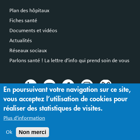
Plan des hôpitaux
Fiches santé
Documents et vidéos
Actualités
Réseaux sociaux
Parlons santé ! La lettre d’info qui prend soin de vous
En poursuivant votre navigation sur ce site,
vous acceptez l’utilisation de cookies pour
© 2024 Hospices Civils de Lyon
réaliser des statistiques de visites.
Mentions légales |
Accessibilité : partiellement conforme
Plus d'information
Non merci
Ok