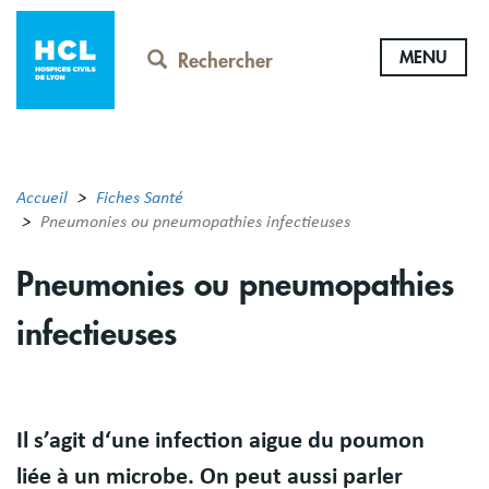
Aller
au
MENU
contenu
Rechercher
principal
Accueil
Fiches Santé
Pneumonies ou pneumopathies infectieuses
Pneumonies ou pneumopathies
infectieuses
Résumé
Il s’agit d‘une infection aigue du poumon
liée à un microbe. On peut aussi parler