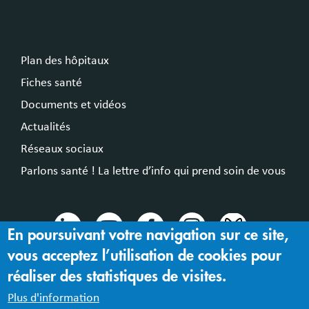
Plan des hôpitaux
Fiches santé
Documents et vidéos
Actualités
Réseaux sociaux
Parlons santé ! La lettre d’info qui prend soin de vous
En poursuivant votre navigation sur ce site,
vous acceptez l’utilisation de cookies pour
© 2024 Hospices Civils de Lyon
réaliser des statistiques de visites.
Mentions légales |
Accessibilité : partiellement conforme
Plus d'information