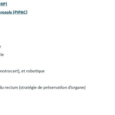
HIP)
érosols (PIPAC)
e
le
notrocart), et robotique
u rectum (stratégie de préservation d’organe)