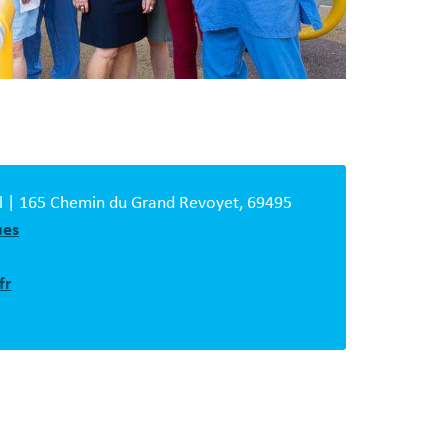
cal | 165 Chemin du Grand Revoyet, 69495
ues
fr