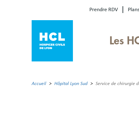
Aller
Prendre RDV
Plans
au
contenu
principal
Our
Les H
sites
Main
menu
Accueil
Hôpital Lyon Sud
Service de chirurgie d