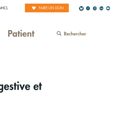
mHCL
FAIRE UN DON
Social
Patient
Network
Rechercher
Contact
Menu
gestive et