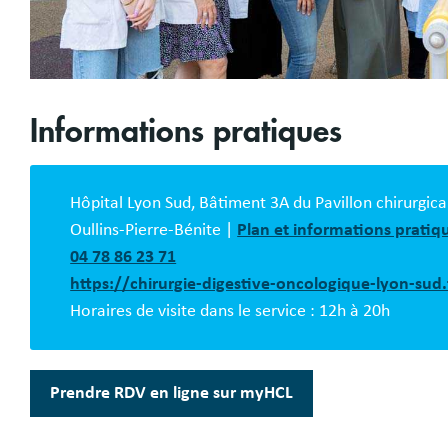
Informations pratiques
Bloc
description
Hôpital Lyon Sud, Bâtiment 3A du Pavillon chirurgi
Oullins-Pierre-Bénite |
Plan et informations pratiq
04 78 86 23 71
https://chirurgie-digestive-oncologique-lyon-sud.
Horaires de visite dans le service : 12h à 20h
Prendre RDV en ligne sur myHCL