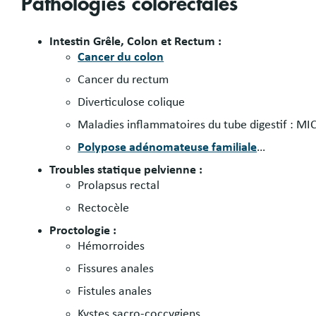
Pathologies colorectales
Intestin Grêle, Colon et Rectum :
Cancer du colon
Cancer du rectum
Diverticulose colique
Maladies inflammatoires du tube digestif : MI
Polypose adénomateuse familiale
…
Troubles statique pelvienne :
Prolapsus rectal
Rectocèle
Proctologie :
Hémorroides
Fissures anales
Fistules anales
Kystes sacro-coccygiens