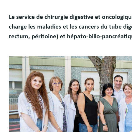
Le service de chirurgie digestive et oncologiq
Présentation
charge les maladies et les cancers du tube di
rectum, péritoine) et hépato-bilio-pancréatique
Image