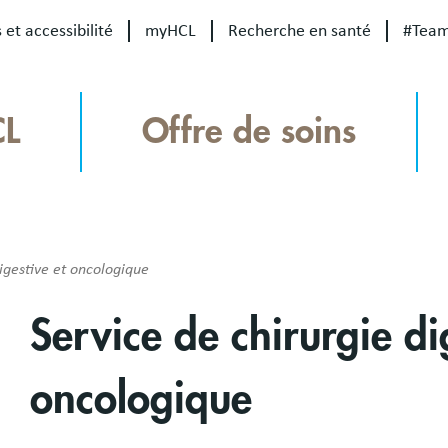
 et accessibilité
myHCL
Recherche en santé
#Tea
CL
Offre de soins
igestive et oncologique
Service de chirurgie di
oncologique