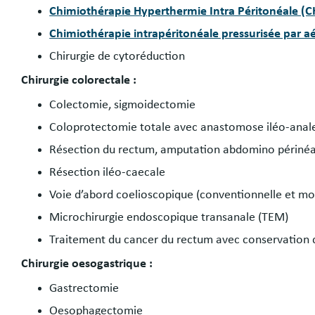
Chimiothérapie Hyperthermie Intra Péritonéale (C
Chimiothérapie intrapéritonéale pressurisée par a
Chirurgie de cytoréduction
Chirurgie colorectale :
Colectomie, sigmoidectomie
Coloprotectomie totale avec anastomose iléo-anal
Résection du rectum, amputation abdomino périnéa
Résection iléo-caecale
Voie d’abord coelioscopique (conventionnelle et mo
Microchirurgie endoscopique transanale (TEM)
Traitement du cancer du rectum avec conservation d
Chirurgie oesogastrique :
Gastrectomie
Oesophagectomie