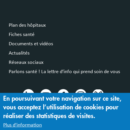
Plan des hôpitaux
Fiches santé
Documents et vidéos
Actualités
Réseaux sociaux
Parlons santé ! La lettre d’info qui prend soin de vous
En poursuivant votre navigation sur ce site,
vous acceptez l’utilisation de cookies pour
© 2024 Hospices Civils de Lyon
réaliser des statistiques de visites.
Mentions légales |
Accessibilité : partiellement conforme
Plus d'information