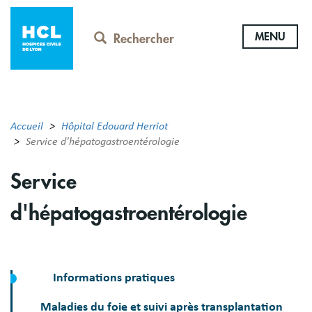
Aller
au
MENU
contenu
Rechercher
principal
Accueil
Hôpital Edouard Herriot
Service d'hépatogastroentérologie
Service
d'hépatogastroentérologie
Informations pratiques
Maladies du foie et suivi après transplantation