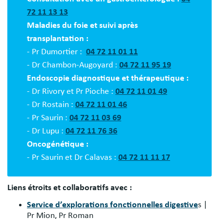
72 11 13 13
Maladies du foie et suivi après
transplantation :
- Pr Dumortier :
04 72 11 01 11
- Dr Chambon-Augoyard :
04 72 11 95 19
Endoscopie diagnostique et thérapeutique :
- Dr Rivory et Pr Pioche :
04 72 11 01 49
- Dr Rostain :
04 72 11 01 46
- Pr Saurin :
04 72 11 03 69
- Dr Lupu :
04 72 11 76 36
Oncogénétique :
- Pr Saurin et Dr Calavas :
04 72 11 11 17
Liens étroits et collaboratifs avec :
Service d’explorations fonctionnelles digestive
s |
Pr Mion, Pr Roman