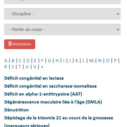
Réinitialiser
A
|
B
|
C
|
D
|
E
|
F
|
G
|
H
|
I
|
J
|
K
|
L
|
M
|
N
|
O
|
P
|
R
|
S
|
T
|
U
|
V
|
«
Déficit congénital en lactase
Déficit congénital en saccharase-isomaltase
Déficit en alpha-1-antitrypsine (AAT)
Dégénérescence maculaire liée à l'âge (DMLA)
Dénutrition
Dépistage de la trisomie 21 au cours de la grossesse
(marqueurs sériques)