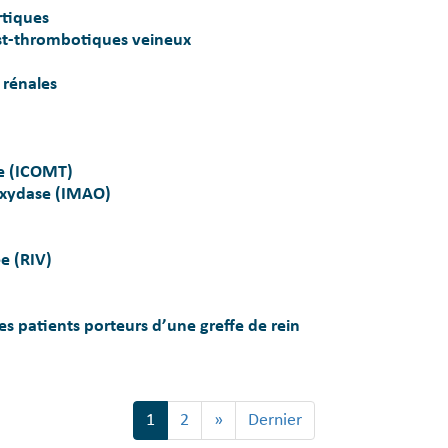
rtiques
st-thrombotiques veineux
 rénales
se (ICOMT)
oxydase (IMAO)
e (RIV)
es patients porteurs d’une greffe de rein
Page
1
Page
2
Page
»
Dernière
Dernier
courante
suivante
page