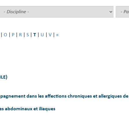
|
O
|
P
|
R
|
S
|
T
|
U
|
V
|
«
ILE)
gnement dans les affections chroniques et allergiques d
es abdominaux et iliaques