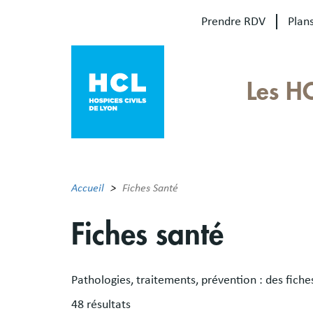
Aller
Prendre RDV
Plans
au
contenu
principal
Our
Les H
sites
Main
menu
Accueil
Fiches Santé
Fiches santé
Pathologies, traitements, prévention : des fich
48 résultats